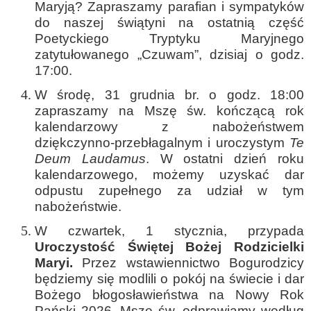
Maryją? Zapraszamy parafian i sympatyków
do naszej świątyni na ostatnią część
Poetyckiego Tryptyku Maryjnego
zatytułowanego „Czuwam”, dzisiaj o godz.
17:00.
W środę, 31 grudnia br. o godz. 18:00
zapraszamy na Mszę św. kończącą rok
kalendarzowy z nabożeństwem
dziękczynno-przebłagalnym i uroczystym
Te
Deum Laudamus
. W ostatni dzień roku
kalendarzowego, możemy uzyskać dar
odpustu zupełnego za udział w tym
nabożeństwie.
W czwartek, 1 stycznia, przypada
Uroczystość Świętej Bożej Rodzicielki
Maryi.
Przez wstawiennictwo Bogurodzicy
będziemy się modlili o pokój na świecie i dar
Bożego błogosławieństwa na Nowy Rok
Pański 2026. Msze św. odprawiamy według