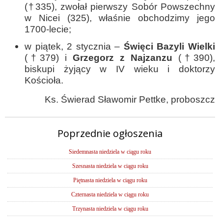
(†335), zwołał pierwszy Sobór Powszechny
w Nicei (325), właśnie obchodzimy jego
1700-lecie;
w piątek, 2 stycznia –
Święci Bazyli Wielki
(†379) i
Grzegorz z Najzanzu
(†390),
biskupi żyjący w IV wieku i doktorzy
Kościoła.
Ks. Świerad Sławomir Pettke, proboszcz
Poprzednie ogłoszenia
Siedemnasta niedziela w ciągu roku
Szesnasta niedziela w ciągu roku
Piętnasta niedziela w ciągu roku
Czternasta niedziela w ciągu roku
Trzynasta niedziela w ciągu roku