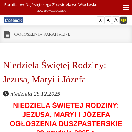
Parafia pw. Najświętszego Zbawiciela we Włocławku
DIECEZJA WŁOCŁAWSKA
A
A
A
Ogłoszenia parafialne
Niedziela Świętej Rodziny:
Jezusa, Maryi i Józefa
niedziela 28.12.2025
NIEDZIELA ŚWIĘTEJ RODZINY:
JEZUSA, MARYI I JÓZEFA
OGŁOSZENIA DUSZPASTERSKIE