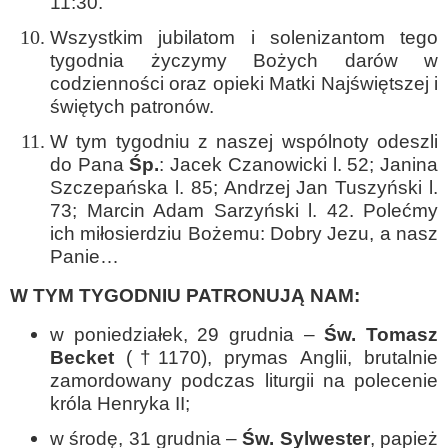
11:30.
Wszystkim jubilatom i solenizantom tego
tygodnia życzymy Bożych darów w
codzienności oraz opieki Matki Najświętszej i
świętych patronów.
W tym tygodniu z naszej wspólnoty odeszli
do Pana
Śp.
: Jacek Czanowicki l. 52; Janina
Szczepańska l. 85; Andrzej Jan Tuszyński l.
73; Marcin Adam Sarzyński l. 42. Polećmy
ich miłosierdziu Bożemu: Dobry Jezu, a nasz
Panie…
W TYM TYGODNIU PATRONUJĄ NAM:
w poniedziałek, 29 grudnia –
Św. Tomasz
Becket
(†1170), prymas Anglii, brutalnie
zamordowany podczas liturgii na polecenie
króla Henryka II;
w środę, 31 grudnia –
Św. Sylwester
, papież