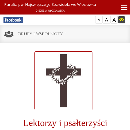
Parafia pw. Najświętszego Zbawiciela we Włocławku
DIECEZJA WŁOCŁAWSKA
A
A
A
Grupy i wspólnoty
/
Lektorzy i psałterzyści