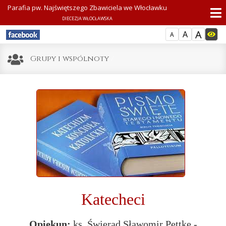
Parafia pw. Najświętszego Zbawiciela we Włocławku
DIECEZJA WŁOCŁAWSKA
A
A
A
Grupy i wspólnoty
/
Katecheci
Opiekun:
ks. Świerad Sławomir Pettke -