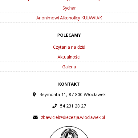
Sychar
Anonimowi Alkoholicy KUJAWIAK
POLECAMY
Czytania na dziś
Aktualności
Galeria
KONTAKT
Reymonta 11, 87-800 Włocławek
54 231 28 27
zbawiciel@diecezja.wloclawek.pl