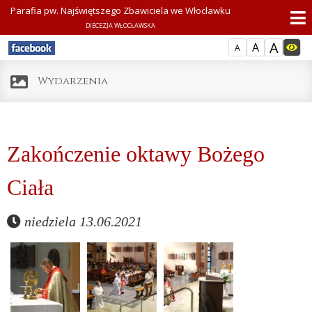
Parafia pw. Najświętszego Zbawiciela we Włocławku
DIECEZJA WŁOCŁAWSKA
A
A
A
Wydarzenia
Zakończenie oktawy Bożego
Ciała
niedziela 13.06.2021