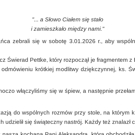
"... a Słowo Ciałem się stało
i zamieszkało między nami."
a zebrali się w sobotę 3.01.2026 r., aby wspóln
cz Świerad Pettke, który rozpoczął je fragmentem 
odmówieniu krótkiej modlitwy dziękczynnej, ks. Ś
czo włączyliśmy się w śpiew, a następnie przełama
kazją do wspólnych rozmów przy stole, na którym k
udzielił się świąteczny nastrój. Każdy też znalazł c
 nasza kochana Pani Aleksandra, która obchodziła 