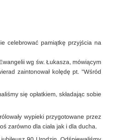
ie celebrować pamiątkę przyjścia na
z Ewangelii wg św. Łukasza, mówiącym
wierad zaintonował kolędę pt. "Wśród
liśmy się opłatkiem, składając sobie
rólowały wypieki przygotowane przez
oś zarówno dla ciała jak i dla ducha.
jubileusz 90 Urodzin. Odśpiewaliśmy