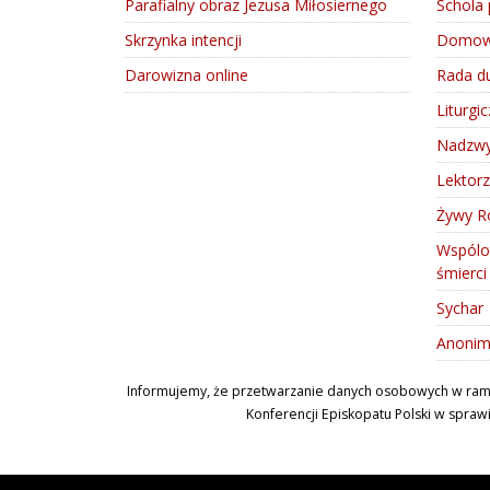
Parafialny obraz Jezusa Miłosiernego
Schola 
Skrzynka intencji
Domowy
Darowizna online
Rada d
Liturgi
Nadzwyc
Lektorz
Żywy R
Wspólo
śmierc
Sychar
Anonim
Informujemy, że przetwarzanie danych osobowych w ramach
Konferencji Episkopatu Polski w spraw