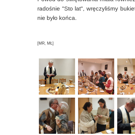
radośnie "Sto lat", wręczyliśmy buk
nie było końca.
[MR, MŁ]