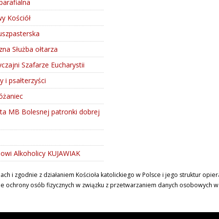
parafialna
 Kościół
uszpasterska
czna Służba ołtarza
zajni Szafarze Eucharystii
y i psałterzyści
óżaniec
ta MB Bolesnej patronki dobrej
i
owi Alkoholicy KUJAWIAK
 i zgodnie z działaniem Kościoła katolickiego w Polsce i jego struktur opi
ie ochrony osób fizycznych w związku z przetwarzaniem danych osobowych w Koś