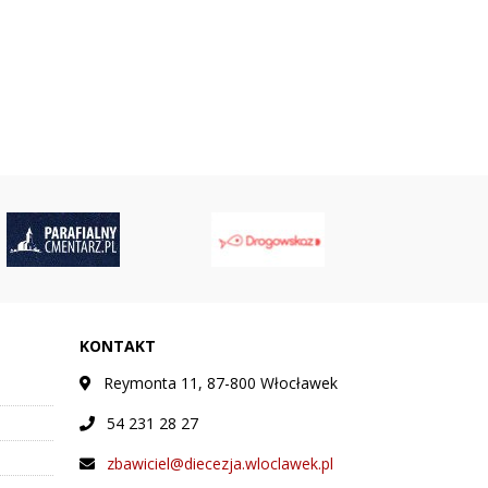
KONTAKT
Reymonta 11, 87-800 Włocławek
54 231 28 27
zbawiciel@diecezja.wloclawek.pl