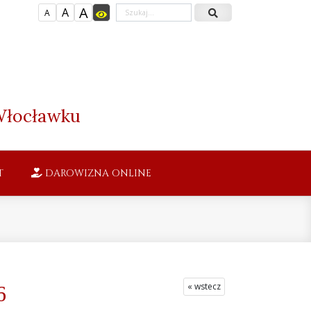
A
A
A
łocławku
T
DAROWIZNA ONLINE
« wstecz
6