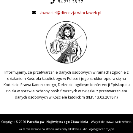
54 231 28 27
zbawiciel@diecezja.wloclawek.pl
Informujemy, że przetwarzanie danych osobowych w ramach i zgodnie z
działaniem Kościoła katolickiego w Polsce i jego struktur opiera się na
Kodeksie Prawa Kanonicznego, Dekrecie ogólnym Konferencji Episkopatu
Polski w sprawie ochrony osób fizycznych w związku z przetwarzaniem
danych osobowych w Kościele katolickim (KEP, 13.03.2018 r.).
Copyright © 2026
Parafia pw. Najświętszego Zbawiciela
- Wszystkie prawa zastrzeżone.
Za zamieszczone na stronie materiały tekstowe, audio, logotypy oraz zdjęcia