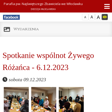
Parafia pw. Najświętszego Zbawiciela we Włocławku
DIECEZJA WŁOCŁAWSKA
A
A
A
Wydarzenia
Spotkanie wspólnot Żywego
Różańca - 6.12.2023
sobota 09.12.2023