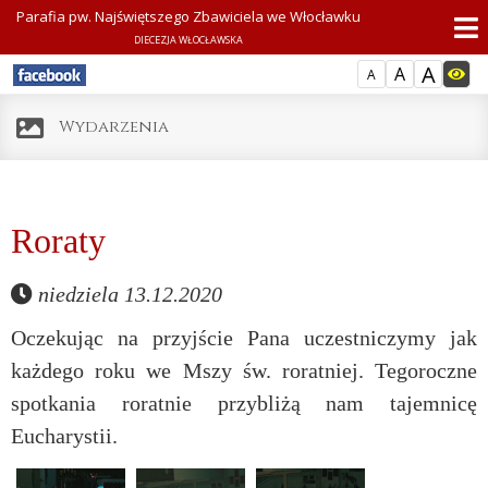
Parafia pw. Najświętszego Zbawiciela we Włocławku
DIECEZJA WŁOCŁAWSKA
A
A
A
Wydarzenia
Roraty
niedziela 13.12.2020
Oczekując na przyjście Pana uczestniczymy jak
każdego roku we Mszy św. roratniej. Tegoroczne
spotkania roratnie przybliżą nam tajemnicę
Eucharystii.