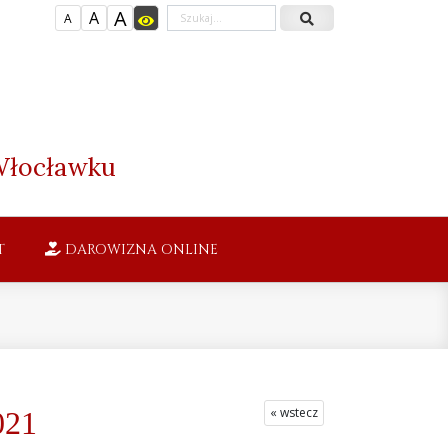
A
A
A
łocławku
T
DAROWIZNA ONLINE
« wstecz
021