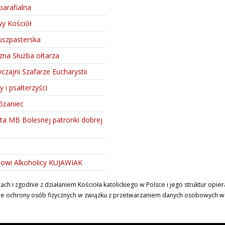
parafialna
 Kościół
uszpasterska
czna Służba ołtarza
zajni Szafarze Eucharystii
y i psałterzyści
óżaniec
ta MB Bolesnej patronki dobrej
i
owi Alkoholicy KUJAWIAK
 i zgodnie z działaniem Kościoła katolickiego w Polsce i jego struktur opi
ie ochrony osób fizycznych w związku z przetwarzaniem danych osobowych w Koś