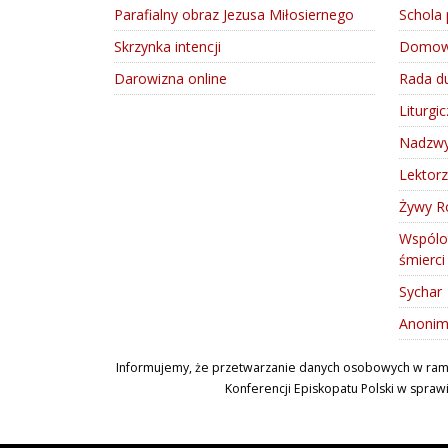
Parafialny obraz Jezusa Miłosiernego
Schola 
Skrzynka intencji
Domowy
Darowizna online
Rada d
Liturgi
Nadzwyc
Lektorz
Żywy R
Wspólo
śmierc
Sychar
Anonim
Informujemy, że przetwarzanie danych osobowych w ramach
Konferencji Episkopatu Polski w spraw