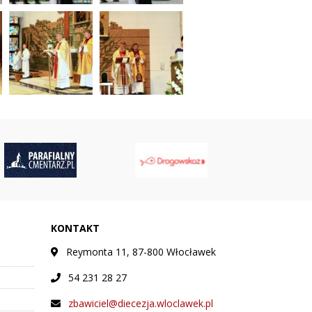
KONTAKT
Reymonta 11, 87-800 Włocławek
54 231 28 27
zbawiciel@diecezja.wloclawek.pl