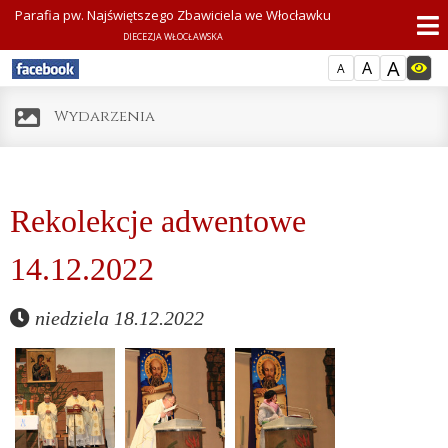
Parafia pw. Najświętszego Zbawiciela we Włocławku
DIECEZJA WŁOCŁAWSKA
A
A
A
Wydarzenia
Rekolekcje adwentowe
14.12.2022
niedziela 18.12.2022