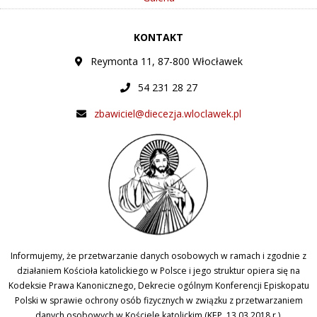
KONTAKT
Reymonta 11, 87-800 Włocławek
54 231 28 27
zbawiciel@diecezja.wloclawek.pl
Informujemy, że przetwarzanie danych osobowych w ramach i zgodnie z
działaniem Kościoła katolickiego w Polsce i jego struktur opiera się na
Kodeksie Prawa Kanonicznego, Dekrecie ogólnym Konferencji Episkopatu
Polski w sprawie ochrony osób fizycznych w związku z przetwarzaniem
danych osobowych w Kościele katolickim (KEP, 13.03.2018 r.).