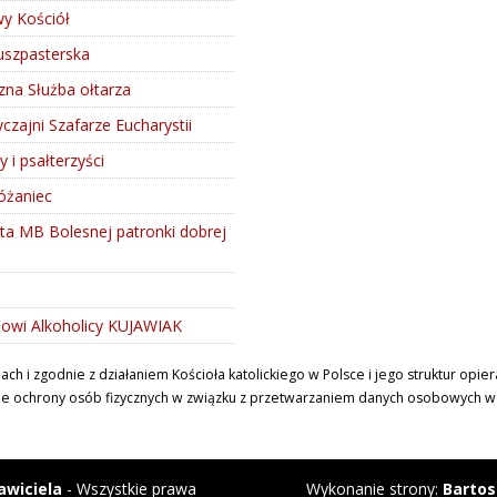
 Kościół
uszpasterska
czna Służba ołtarza
zajni Szafarze Eucharystii
y i psałterzyści
óżaniec
ta MB Bolesnej patronki dobrej
i
owi Alkoholicy KUJAWIAK
 i zgodnie z działaniem Kościoła katolickiego w Polsce i jego struktur opi
ie ochrony osób fizycznych w związku z przetwarzaniem danych osobowych w Koś
awiciela
- Wszystkie prawa
Wykonanie strony:
Bartos