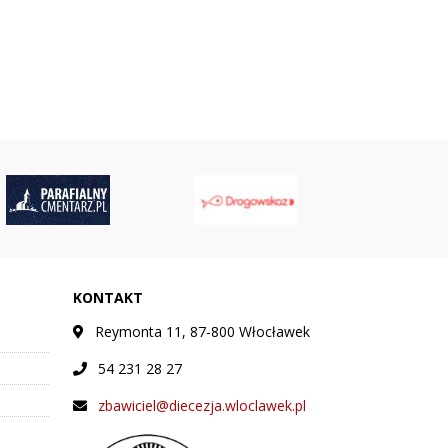
KONTAKT
Reymonta 11, 87-800 Włocławek
54 231 28 27
zbawiciel@diecezja.wloclawek.pl