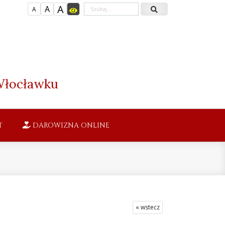
A
A
A
łocławku
T
DAROWIZNA ONLINE
« wstecz