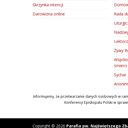
Skrzynka intencji
Domowy
Darowizna online
Rada d
Liturgi
Nadzwyc
Lektorz
Żywy R
Wspólo
śmierc
Sychar
Anonim
Informujemy, że przetwarzanie danych osobowych w ramach
Konferencji Episkopatu Polski w spraw
Copyright © 2026
Parafia pw. Najświętszego Zb