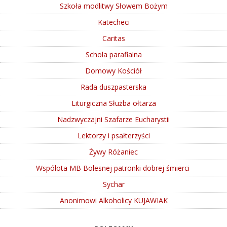
Szkoła modlitwy Słowem Bożym
Katecheci
Caritas
Schola parafialna
Domowy Kościół
Rada duszpasterska
Liturgiczna Służba ołtarza
Nadzwyczajni Szafarze Eucharystii
Lektorzy i psałterzyści
Żywy Różaniec
Wspólota MB Bolesnej patronki dobrej śmierci
Sychar
Anonimowi Alkoholicy KUJAWIAK