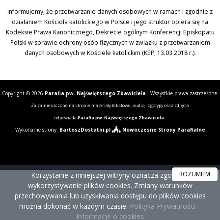
Informujemy, że przetwarzanie danych osobowych w ramach i zgodnie z
działaniem Kościoła katolickiego w Polsce i jego struktur opiera się na
Kodeksie Prawa Kanonicznego, Dekrecie ogólnym Konferencji Episkopatu
Polski w sprawie ochrony osób fizycznych w związku z przetwarzaniem
danych osobowych w Kościele katolickim (KEP, 13.03.2018 r.).
Copyright © 2026
Parafia pw. Najświętszego Zbawiciela
- Wszystkie prawa zastrzeżone.
Za zamieszczone na stronie materiały tekstowe, audio, logotypy oraz zdjęcia
odpowiada
Parafia pw. Najświętszego Zbawiciela.
Wykonanie strony:
BartoszDostatni.pl
Nowoczesne Strony Parafialne
ROZUMIEM
Korzystanie z niniejszej witryny oznacza zgodę na
wykorzystywanie plików cookies. Zmiany warunków
przechowywania lub uzyskiwania dostępu do plików cookies
można dokonać w każdym czasie.
Polityka Prywatności
Informacje o cookies