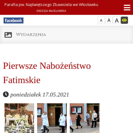
Parafia pw. Najświętszego Zbawiciela we Włocławku
DIECEZJA WŁOCŁAWSKA
A
A
A
Wydarzenia
Pierwsze Nabożeństwo
Fatimskie
poniedziałek 17.05.2021