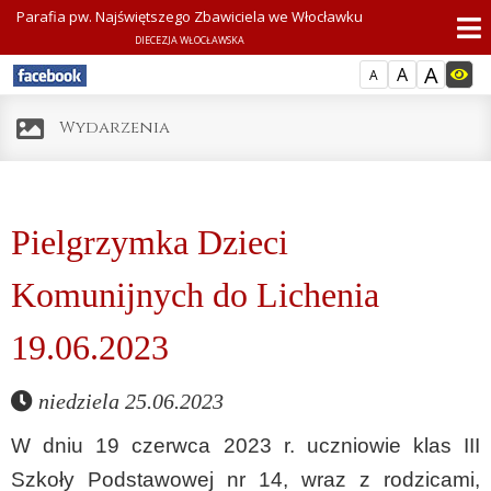
Parafia pw. Najświętszego Zbawiciela we Włocławku
DIECEZJA WŁOCŁAWSKA
A
A
A
Wydarzenia
Pielgrzymka Dzieci
Komunijnych do Lichenia
19.06.2023
niedziela 25.06.2023
W dniu 19 czerwca 2023 r. uczniowie klas III
Szkoły Podstawowej nr 14, wraz z rodzicami,