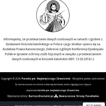
Informujemy, że przetwarzanie danych osobowych w ramach i zgodnie z
działaniem Kościoła katolickiego w Polsce i jego struktur opiera się na
Kodeksie Prawa Kanonicznego, Dekrecie ogólnym Konferencji Episkopatu
Polski w sprawie ochrony osób fizycznych w związku z przetwarzaniem
danych osobowych w Kościele katolickim (KEP, 13.03.2018 r.).
Copyright © 2026
Parafia pw. Najświętszego Zbawiciela
- Wszystkie prawa zastrzeżone.
Za zamieszczone na stronie materiały tekstowe, audio, logotypy oraz zdjęcia
odpowiada
Parafia pw. Najświętszego Zbawiciela.
Wykonanie strony:
BartoszDostatni.pl
Nowoczesne Strony Parafialne
ROZUMIEM