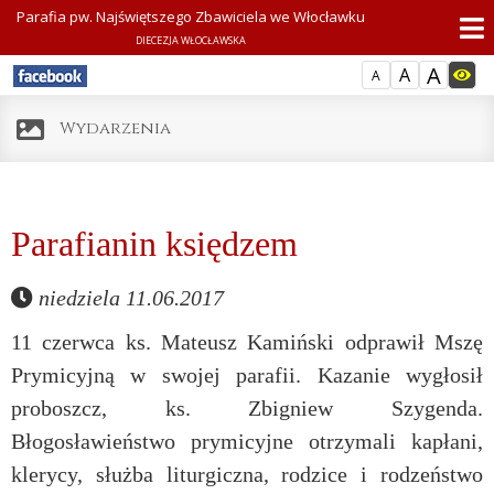
Parafia pw. Najświętszego Zbawiciela we Włocławku
DIECEZJA WŁOCŁAWSKA
A
A
A
Wydarzenia
Parafianin księdzem
niedziela 11.06.2017
11 czerwca ks. Mateusz Kamiński odprawił Mszę
Prymicyjną w swojej parafii. Kazanie wygłosił
proboszcz, ks. Zbigniew Szygenda.
Błogosławieństwo prymicyjne otrzymali kapłani,
klerycy, służba liturgiczna, rodzice i rodzeństwo