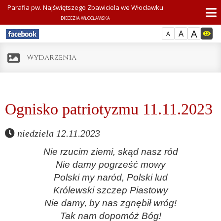
Parafia pw. Najświętszego Zbawiciela we Włocławku
DIECEZJA WŁOCŁAWSKA
A
A
A
Wydarzenia
Ognisko patriotyzmu 11.11.2023
niedziela 12.11.2023
Nie rzucim ziemi, skąd nasz ród
Nie damy pogrześć mowy
Polski my naród, Polski lud
Królewski szczep Piastowy
Nie damy, by nas zgnębił wróg!
Tak nam dopomóż Bóg!