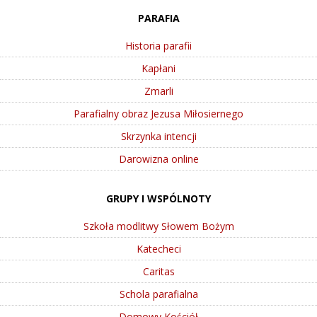
PARAFIA
Historia parafii
Kapłani
Zmarli
Parafialny obraz Jezusa Miłosiernego
Skrzynka intencji
Darowizna online
GRUPY I WSPÓLNOTY
Szkoła modlitwy Słowem Bożym
Katecheci
Caritas
Schola parafialna
Domowy Kościół