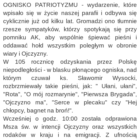
OGNISKO PATRIOTYZMU - wydarzenie, które
wpisało się w życie naszej parafii i odbywa się
cyklicznie już od kilku lat. Gromadzi ono tłumnie
rzesze sympatyków, którzy spotykają się przy
pomniku AK, aby wspólnie śpiewać pieśni i
oddawać hołd wszystkim poległym w obronie
wiary i Ojczyzny.
W 105 rocznicę odzyskania przez Polskę
niepodległości - w blasku płonącego ogniska, nad
którym czuwał ks. Sławomir Wysocki,
rozbrzmiewały takie pieśni, jak: " Ułani, ułani",
"Rota", "O mój rozmarynie", "Pierwsza Brygada",
"Ojczyzno ma", "Serce w plecaku" czy "Hej
chłopcy, bagnet na broń!".
Wcześniej o godz. 10:00 została odprawiona
Msza św. w intencji Ojczyzny oraz wszystkich
rodaków w kraju i na emigracji. Z ufnością