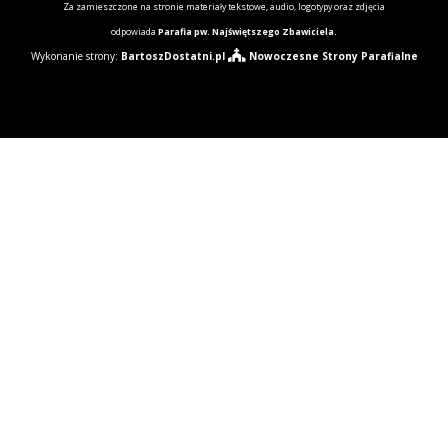
Za zamieszczone na stronie materiały tekstowe, audio, logotypy oraz zdjęcia
odpowiada
Parafia pw. Najświętszego Zbawiciela.
Wykonanie strony:
BartoszDostatni.pl
Nowoczesne Strony Parafialne