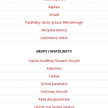
Kapłani
Zmarli
Parafialny obraz Jezusa Miłosiernego
Skrzynka intencji
Darowizna online
GRUPY I WSPÓLNOTY
Szkoła modlitwy Słowem Bożym
Katecheci
Caritas
Schola parafialna
Domowy Kościół
Rada duszpasterska
Liturgiczna Służba ołtarza