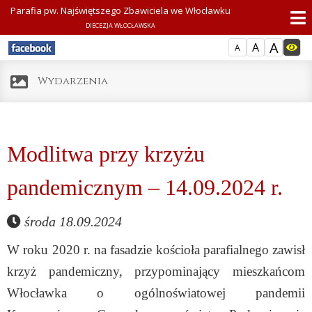
Parafia pw. Najświętszego Zbawiciela we Włocławku
DIECEZJA WŁOCŁAWSKA
A
A
A
Wydarzenia
Modlitwa przy krzyżu
pandemicznym – 14.09.2024 r.
środa 18.09.2024
W roku 2020 r. na fasadzie kościoła parafialnego zawisł
krzyż pandemiczny, przypominający mieszkańcom
Włocławka o ogólnoświatowej pandemii