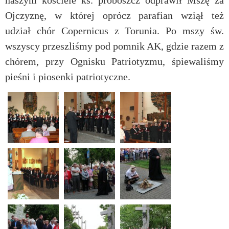
naszym kościele ks. proboszcz odprawił Mszę za
Ojczyznę, w której oprócz parafian wziął też
udział chór Copernicus z Torunia. Po mszy św.
wszyscy przeszliśmy pod pomnik AK, gdzie razem z
chórem, przy Ognisku Patriotyzmu, śpiewaliśmy
pieśni i piosenki patriotyczne.