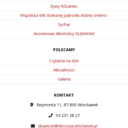
Żywy Różaniec
Wspólota MB Bolesnej patronki dobrej śmierci
Sychar
Anonimowi Alkoholicy KUJAWIAK
POLECAMY
Czytania na dziś
Aktualności
Galeria
KONTAKT
Reymonta 11, 87-800 Włocławek
54 231 28 27
zbawiciel@diecezja.wloclawek.pl