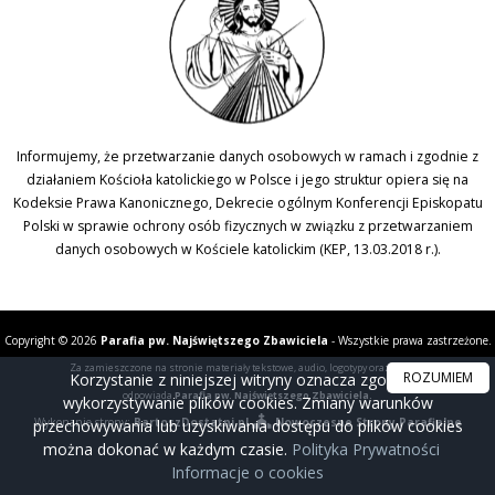
Informujemy, że przetwarzanie danych osobowych w ramach i zgodnie z
działaniem Kościoła katolickiego w Polsce i jego struktur opiera się na
Kodeksie Prawa Kanonicznego, Dekrecie ogólnym Konferencji Episkopatu
Polski w sprawie ochrony osób fizycznych w związku z przetwarzaniem
danych osobowych w Kościele katolickim (KEP, 13.03.2018 r.).
Copyright © 2026
Parafia pw. Najświętszego Zbawiciela
- Wszystkie prawa zastrzeżone.
Za zamieszczone na stronie materiały tekstowe, audio, logotypy oraz zdjęcia
ROZUMIEM
Korzystanie z niniejszej witryny oznacza zgodę na
odpowiada
Parafia pw. Najświętszego Zbawiciela.
wykorzystywanie plików cookies. Zmiany warunków
Wykonanie strony:
BartoszDostatni.pl
Nowoczesne Strony Parafialne
przechowywania lub uzyskiwania dostępu do plików cookies
można dokonać w każdym czasie.
Polityka Prywatności
Informacje o cookies