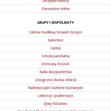
Skrzynka intencji
Darowizna online
GRUPY I WSPÓLNOTY
Szkoła modlitwy Słowem Bożym
Katecheci
Caritas
Schola parafialna
Domowy Kościół
Rada duszpasterska
Liturgiczna Służba ołtarza
Nadzwyczajni Szafarze Eucharystii
Lektorzy i psałterzyści
Żywy Różaniec