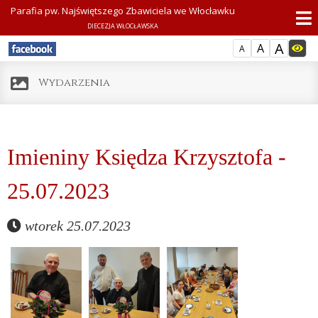
Parafia pw. Najświętszego Zbawiciela we Włocławku
DIECEZJA WŁOCŁAWSKA
A
A
A
Wydarzenia
Imieniny Księdza Krzysztofa -
25.07.2023
wtorek 25.07.2023