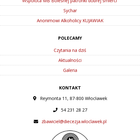
Wspólota MB Bolesnej patronki dobrej śmierci
Sychar
Anonimowi Alkoholicy KUJAWIAK
POLECAMY
Czytania na dziś
Aktualności
Galeria
KONTAKT
Reymonta 11, 87-800 Włocławek
54 231 28 27
zbawiciel@diecezja.wloclawek.pl