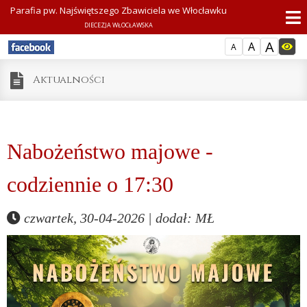
Parafia pw. Najświętszego Zbawiciela we Włocławku
DIECEZJA WŁOCŁAWSKA
A
A
A
Aktualności
Nabożeństwo majowe -
codziennie o 17:30
czwartek, 30-04-2026 | dodał: MŁ