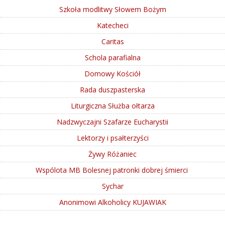
Szkoła modlitwy Słowem Bożym
Katecheci
Caritas
Schola parafialna
Domowy Kościół
Rada duszpasterska
Liturgiczna Służba ołtarza
Nadzwyczajni Szafarze Eucharystii
Lektorzy i psałterzyści
Żywy Różaniec
Wspólota MB Bolesnej patronki dobrej śmierci
Sychar
Anonimowi Alkoholicy KUJAWIAK